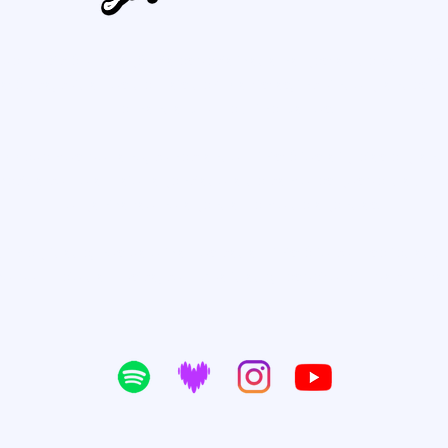
ive Music é uma agência especializada na gestão de carreira
tratégica, cuidamos de mais de 50 artistas, incluindo grandes
Fernanda Brum e Aline Barros.
000 eventos por ano, conectando ministérios a igrejas e grand
hecida como a maior agenciadora de cantores gospel da Améri
organização no agendamento de agendas.
integridade, nós valorizamos cada ministério com seriedade 
 por meio da música, com qualidade, respeito e impacto real