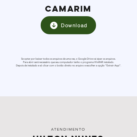
CAMARIM
Download
Se optar por baixar todos os arquivos de uma vez, o Google Drive vai zipar os arquivos.
Para abrir será necessário que seu computador tenho o programa WinRAR instalado.
Depois de instalado e só clicar com o botão direito no arquivo e escolher a opção "Extrair Aqui".
ATENDIMENTO