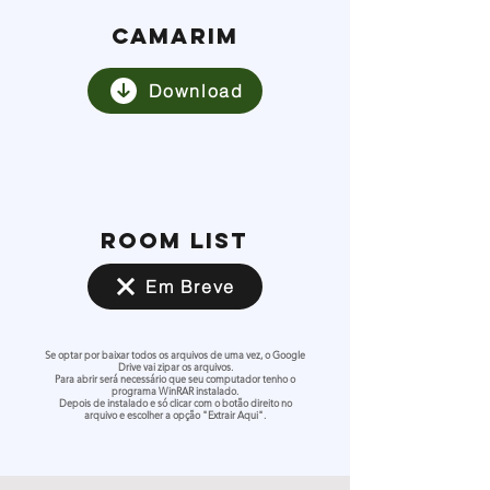
CAMARIM
Download
ROOM LIST
Em Breve
Se optar por baixar todos os arquivos de uma vez, o Google
Drive vai zipar os arquivos.
Para abrir será necessário que seu computador tenho o
programa WinRAR instalado.
Depois de instalado e só clicar com o botão direito no
arquivo e escolher a opção "Extrair Aqui".