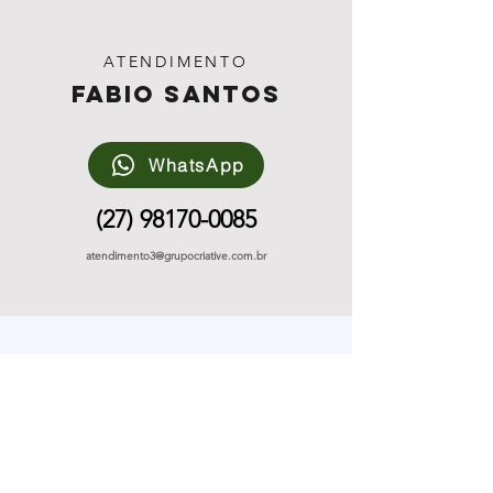
ATENDIMENTO
Fabio Santos
WhatsApp
(27) 98170-0085
atendimento3@grupocriative.com.br
Fundada em 1997, a Criative Music é uma agência